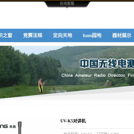
在线客服
识之窗
竞赛法规
定向天地
ham园地
器材展示
UV-K5对讲机