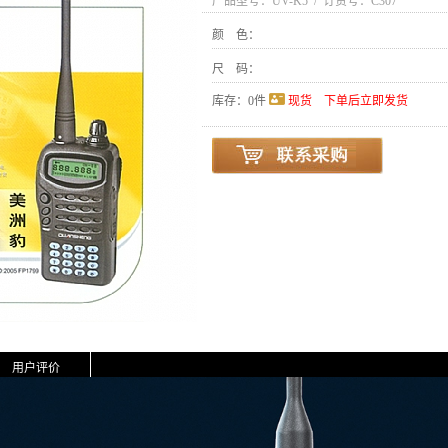
产品型号：
UV-K5
/ 订货号：
C307
颜 色：
尺 码：
库存：
0
件
现货 下单后立即发货
用户评价