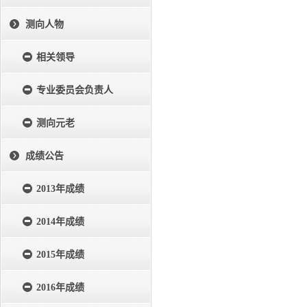
测向人物
相关领导
专业委员会负责人
测向元老
成绩公告
2013年成绩
2014年成绩
2015年成绩
2016年成绩