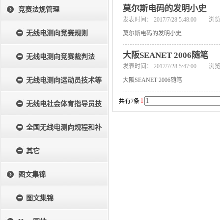
莫尔斯电码的发明小史
竞赛法规管理
发表时间： 2017/7/28 5:48:00
浏
无线电测向竞赛规则
莫尔斯电码的发明小史
大阪SEANET 2006随笔
无线电测向竞赛裁判法
发表时间： 2017/7/28 5:47:00
浏
无线电测向运动员技术等
大阪SEANET 2006随笔
1
共有7条
级标准
无线电社会体育指导员技
术等级细则
全国无线电测向规程和补
充通知
其它
图文集锦
图文集锦