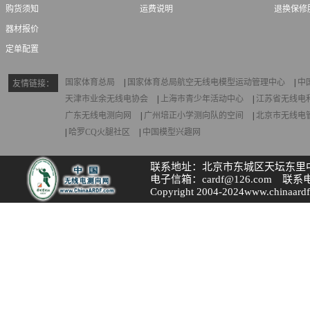
购货须知
运费说明
退换保修
器材报价
定单配置
国家体育总局
|
国家体育总局航空无线电模型运动管理中心
|
中
友情链接：
天津市业余无线电协会
|
上海市青少年活动中心
|
江苏省无线电
广东无线电测向网
|
广州培正小学测向队的空间
|
北京市无线电
|
哈罗CQ火腿社区
|
中国模型兴趣网
联系地址：北京市东城区天坛东里中区
电子信箱：cardf@126.com 联系电话
Copyright 2004-2024www.chinaardf.