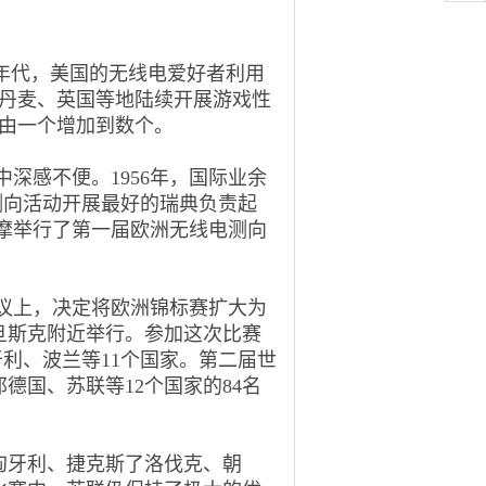
年代，美国的无线电爱好者利用
丹麦、英国等地陆续开展游戏性
由一个增加到数个。
中深感不便。
1956
年，国际业余
测向活动开展最好的瑞典负责起
摩举行了第一届欧洲无线电测向
议上，决定将欧洲锦标赛扩大为
旦斯克附近举行。参加这次比赛
牙利、波兰等
11
个国家。第二届世
邦德国、苏联等
12
个国家的
84
名
匈牙利、捷克斯了洛伐克、朝