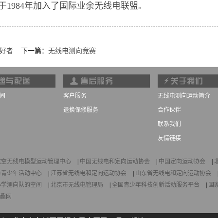
于
1984
年加入了国际业余无线电联盟。
爱好者
下一篇：
无线电测向竞赛
时间
客户服务
无线电测向运动简介
退换保修服务
合作伙伴
联系我们
友情链接
招聘信息
航空无线电模型运动管理中心
|
中国无线电和定向运动协会
|
中国定向运动协会
|
市青少年活动中心
|
江苏省无线电和定向运动协会
|
山东省无线电和定向运动协会
小学测向队的空间
|
北京市无线电管理局
|
全国青少年科技创新活动服务平台
|
国
趣网