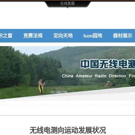
在线客服
识之窗
竞赛法规
定向天地
ham园地
器材展示
无线电测向运动发展状况