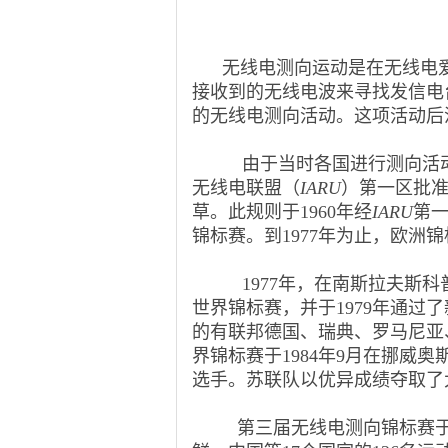
无线电测向运动是在无线电
接收到的无线电波来寻找发信电
的无线电测向活动。这项活动后
由于当时各国进行测向活
无线电联盟（
IARU
）第一区批
草。此规则于
1960
年经
IARU
第
锦标赛。到
1977
年为止，欧洲锦
1977
年，在南斯拉夫斯科
世界锦标赛，并于
1979
年通过了
的有联邦德国、瑞典、罗马尼亚
界锦标赛于
1984
年
9
月在挪威奥
选手。苏联队以优异成绩夺取了
第三届无线电测向锦标赛