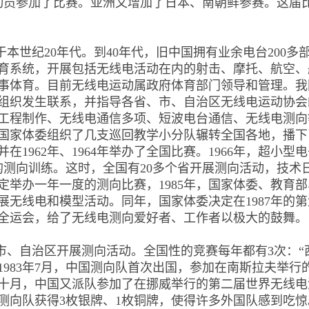
动员参加了比赛。亚洲又增加了日本、南朝鲜参赛。这届
于本世纪
20
年代。到
40
年代，旧中国拥有业余电台
200
多
育系统，开展包括无线电活动在内的射击、摩托、航空、
事体育。目前无线电运动属政府体育部门领导和管理。我
组织发生联系，并指导各省、市、自治区无线电运动协会
工程制作、无线电通信多项、短波电台通信、无线电测向
国家体委组织了几支巡回教学小分队辗转全国各地，播下
并在
1962
年、
1964
年举办了全国比赛。
1966
年，超小型电
的测向训练。这时，全国有
20
多个省开展测向活动，技术
定举办一年一度的测向比赛，
1985
年，国家体委、教育部
展无线电和模型活动。同年，国家体委决定在
1987
年的第
全运会，给了无线电测向爱好者、工作者以极大的鼓舞。
市、自治区开展测向活动。全国性的竞赛每年都有
3
次：
“
1983
年
7
月，中国测向队首次出国，参加在南斯拉夫举行
十月，中国又派队参加了在挪威举行的第二届世界无线电
测向队获得
3
枚银牌、
1
枚铜牌，使得许多外国队感到吃惊