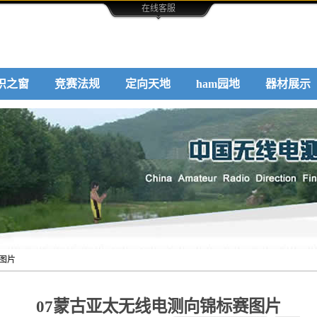
在线客服
识之窗
竞赛法规
定向天地
ham园地
器材展示
赛图片
07蒙古亚太无线电测向锦标赛图片