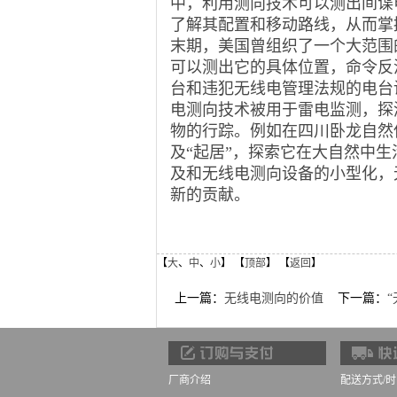
中，利用测向技术可以测出间谍
了解其配置和移动路线，从而掌
末期，美国曾组织了一个大范围
可以测出它的具体位置，命令反
台和违犯无线电管理法规的电台
电测向技术被用于雷电监测，探
物的行踪。例如在四川卧龙自然
及
“
起居
”
，探索它在大自然中生
及和无线电测向设备的小型化，
新的贡献。
【
大
、
中
、
小
】 【
顶部
】 【
返回
】
上一篇：
无线电测向的价值
下一篇：
厂商介绍
配送方式/