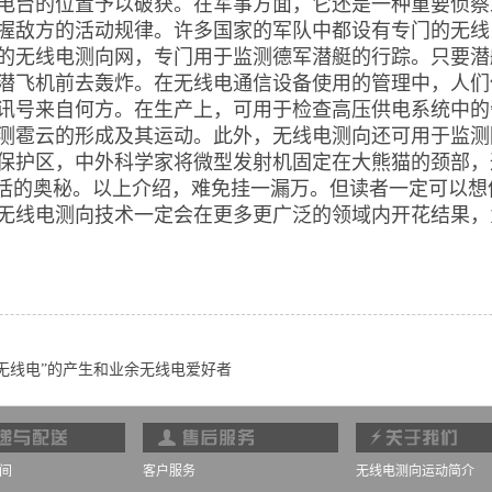
电台的位置予以破获。在军事方面，它还是一种重要侦察
握敌方的活动规律。许多国家的军队中都设有专门的无线
的无线电测向网，专门用于监测德军潜艇的行踪。只要潜
潜飞机前去轰炸。在无线电通信设备使用的管理中，人们
讯号来自何方。在生产上，可用于检查高压供电系统中的
测雹云的形成及其运动。此外，无线电测向还可用于监测
保护区，中外科学家将微型发射机固定在大熊猫的颈部，
活的奥秘。以上介绍，难免挂一漏万。但读者一定可以想
无线电测向技术一定会在更多更广泛的领域内开花结果，
“无线电”的产生和业余无线电爱好者
时间
客户服务
无线电测向运动简介