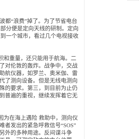
波都
“
浪费
”
掉了。为了节省电台
键部分便是定向天线的研制。定向
新到一个城市，看过几个电视接收
积和重量，还只能用于航海。二
了对伦敦的轰炸。战争中，交战
助航仪器，如罗兰、奥米伽、雷
代了测向设备。但是无线电测向
殊的要求。第三，到目前为止仍
到普遍的重视，继续发挥着它无
因为在海上遇险 救助中，测向仪
难者发出的紧急呼救信号
“SOS”
另外的多种用途。反间谍斗争