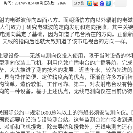
时间：2017/9/7 8:54:00 浏览次数：21697
射的电磁波传向四面八方。而朝通信方向以外辐射的电磁
人们致力于研究电磁波的定向发射和定向接收。其中关
电测向奠定了基础，因为知道了电台所在的方向。正像
天线的指向后也就大致知道了该
市电视台的方向一样。
主要设备
——
无线电测向仪投入使用，限于当时设备的体
型测向仪装上飞机，利用伦敦广播电台的广播导航，完成
备，大大推进了测向技术的发展。近些年来，较为先进的
，具有操作简便、定位精度高的优点，逐渐在许多方面替
构简单，造价较低，工作可靠。第二，对发射电台没有特
向的一种设备。基于上述优点，无线电测向仪在目前仍得
关国际公约中规定
1600
总吨以上的海船必须安装测向仪。
国家都要在沿海专设监测台站。这些监测台站在接收到遇
，派船和飞机援救。除去导航和援救外，无线电测向还有