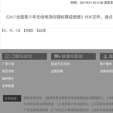
时间：2017/9/15 18:15:00 浏览
《
2017全国青少年无线电测向锦标赛成绩册
》PDF文件，请
【
大
、
中
、
小
】 【
顶部
】 【
返回
】
厂商介绍
配送方式/时间
客户服务
购货须知
运费说明
退换保修
器材报价
定单配置
国家体育总局
|
国家体育总局航空无线电模型运动管理中心
|
中
友情链接：
天津市业余无线电协会
|
上海市青少年活动中心
|
江苏省无线电
广东无线电测向网
|
广州培正小学测向队的空间
|
北京市无线电